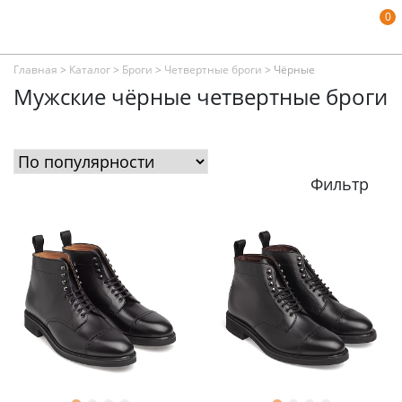
0
Главная
>
Каталог
>
Броги
>
Четвертные броги
>
Чёрные
Мужские чёрные четвертные броги
Фильтр