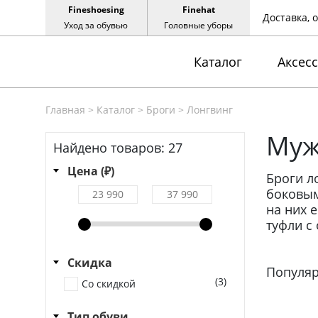
Fineshoesing
Finehat
Доставка, 
Уход за обувью
Головные уборы
Каталог
Аксес
Главная
>
Каталог
>
Броги
>
Лонгвинг
Муж
Найдено товаров:
27
Цена (₽)
Броги л
боковым
на них е
туфли с
Скидка
Популя
(3)
Со скидкой
Тип обуви