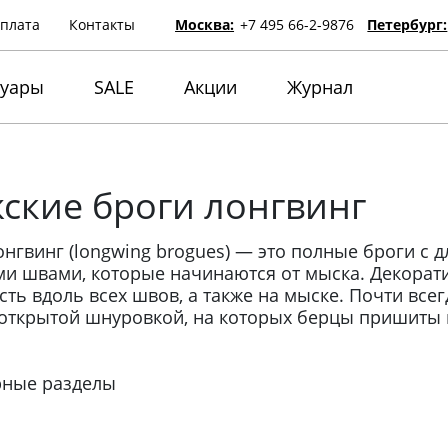
оплата
Контакты
Москва:
+7 495 66-2-9876
Петербург:
суары
SALE
Акции
Журнал
ские броги лонгвинг
онгвинг (longwing brogues) — это полные броги с
и швами, которые начинаются от мыска. Декорат
сть вдоль всех швов, а также на мыске. Почти всегд
 открытой шнуровкой, на которых берцы пришиты 
рные разделы