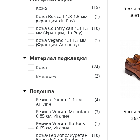
(15)
Кожа
Броги л
3681
Кожа Box calf 1.3-1.5 мм
(1)
(Франция, du Puy)
Кожа Country calf 1.3-1.5
(10)
мм (Франция, du Puy)
Кожа Vegano 1.3-1.5 мм
(1)
(Франция, Annonay)
Материал подкладки
(24)
Кожа
(2)
Кожа/мех
Подошва
Резина Dainite 1.1 см,
(4)
Англия
Резина Vibram Mountain
(3)
Броги л
0.85 см, Италия
368
Резина Vibram Buttons
(1)
0.65 см, Италия
Кожа/Термополиуретан
(10)
Berwick Gum Rubber 1