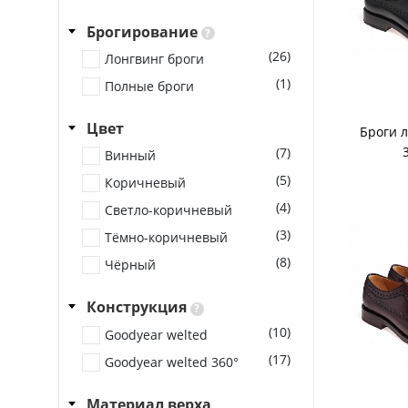
Брогирование
?
(26)
Лонгвинг броги
(1)
Полные броги
Цвет
Броги л
(7)
Винный
(5)
Коричневый
(4)
Светло-коричневый
(3)
Тёмно-коричневый
(8)
Чёрный
Конструкция
?
(10)
Goodyear welted
(17)
Goodyear welted 360°
Материал верха