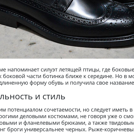
рме напоминает силуэт летящей птицы, где боковы
оковой части ботинка ближе к середине. Но в мо
 удлиненную форму обувь и получила свое названи
льность и стиль
м потенциалом сочетаемости, но следует иметь в
рогими деловыми костюмами, не говоря уже о смо
товыми и фланелевыми брюками, а также твидовым
нг броги универсальнее черных. Рыже-коричневы