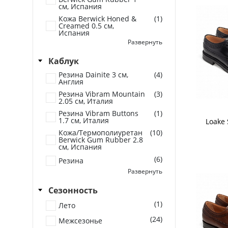
см, Испания
Кожа Berwick Honed &
(1)
Creamed 0.5 см,
Испания
Развернуть
(2)
Кожа
Каблук
(3)
Кожа/Резина
Резина Dainite 3 см,
(4)
(3)
Резина
Англия
Резина Vibram Mountain
(3)
2.05 см, Италия
Резина Vibram Buttons
(1)
1.7 см, Италия
Loake 
Кожа/Термополиуретан
(10)
Berwick Gum Rubber 2.8
см, Испания
(6)
Резина
Развернуть
(3)
Составной
Сезонность
(1)
Лето
(24)
Межсезонье