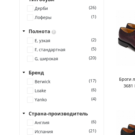
(26)
Дерби
(1)
Лоферы
Полнота
?
(2)
E, узкая
(5)
F, стандартная
(20)
G, широкая
Бренд
Броги л
(17)
Berwick
3681 
(6)
Loake
(4)
Yanko
Страна-производитель
(6)
Англия
(21)
Испания