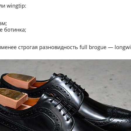
и wingtip:
ам;
е ботинка;
менее строгая разновидность full brogue — longwi