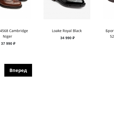
14568 Cambridge
Loake Royal Black
Брог
Niger
52
34 990 ₽
37 990 ₽
Вперед