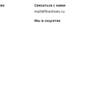
тво
Связаться с нами
mail@fineshoes.ru
Мы в соцсетях
м клиентам
ожения
Способы оплаты
ром журнала
ей:
 обуви
 обувь к костюму
ботинки чакка
ероб Джона Леннона
ренды обуви
ором