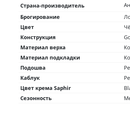
А
Страна-производитель
Брогирование
Ло
Цвет
Ч
Конструкция
Go
Материал верха
К
Материал подкладки
К
Подошва
Ре
Каблук
Ре
Цвет крема Saphir
Bl
Сезонность
М