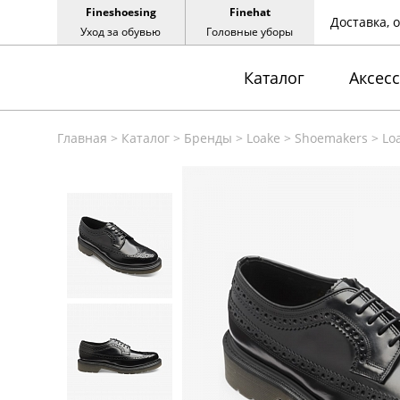
Fineshoesing
Finehat
Доставка, 
Уход за обувью
Головные уборы
Каталог
Аксес
Главная
>
Каталог
>
Бренды
>
Loake
>
Shoemakers
>
Lo