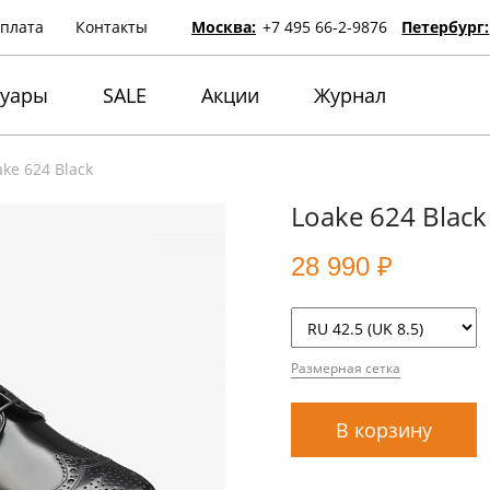
оплата
Контакты
Москва:
+7 495 66-2-9876
Петербург:
суары
SALE
Акции
Журнал
ake 624 Black
Loake 624 Black
28 990 ₽
Размерная сетка
В корзину