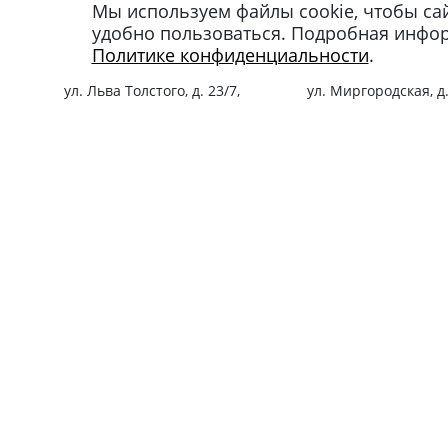
Мы используем файлы cookie, чтобы са
Магазин в Москве
Магазин в Петербу
удобно пользоваться. Подробная инфо
+7 495 66-2-9876
+7 812 40-727-60
Политике конфиденциальности
.
119021
,
г. Москва
,
191024
,
г. Санкт-Пе
ул. Льва Толстого, д. 23/7,
ул. Миргородская, д.
стр. 3, п. 3, 1 эт.
вход с ул. Кременчу
Режим работы:
Режим работы:
пн-пт: 11:00 – 21:00
пн-пт: 11:00 – 21:00
сб-вс и праздники: 11:00 – 19:00
сб-вс и праздники: 1