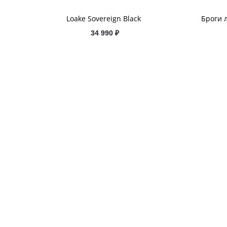
Loake Sovereign Black
Броги л
34 990 ₽