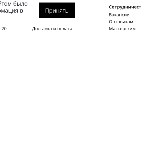
йтом было
рге
Покупателям
Сотрудничес
рмация в
Принять
О компании
Вакансии
тербург
,
Как оформить заказ
Оптовикам
 20
Доставка и оплата
Мастерским
гская
Обмен и возврат
Корпоративны
SALE
Идеи и предл
Акции
Станьте авто
Журнал
Примеры стат
1:00 – 20:00
Контакты
Виды мужской
Политика конфиденциальности
Как подобрать
О нас пишут
С чем носить 
Обувной гард
Английские б
Как стать авт