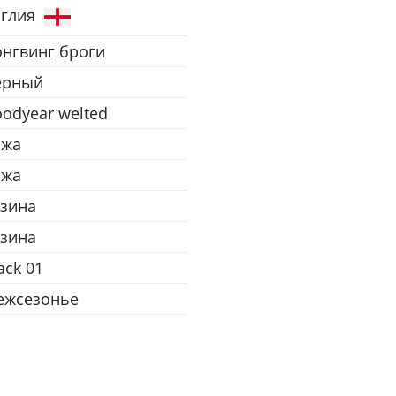
нглия
нгвинг броги
ёрный
odyear welted
ожа
ожа
зина
зина
ack 01
ежсезонье