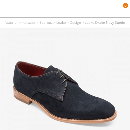
0
Главная
>
Каталог
>
Бренды
>
Loake
>
Design
>
Loake Drake Navy Suede