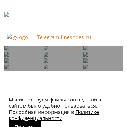
Telegram fineshoes_ru
Мы используем файлы cookie, чтобы
Магазин в Москве
сайтом было удобно пользоваться.
+7 495 66-2-9876
Подробная информация в
Политике
119021
,
г. Москва
,
конфиденциальности
.
ул. Льва Толстого, д. 23/7,
стр. 3, п. 3, 1 эт.