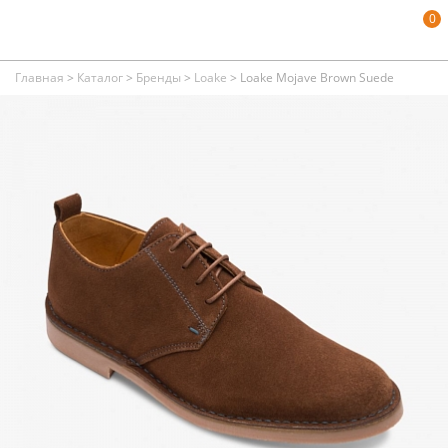
0
Главная
>
Каталог
>
Бренды
>
Loake
>
Loake Mojave Brown Suede