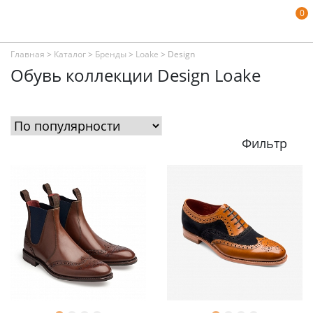
0
Главная
>
Каталог
>
Бренды
>
Loake
>
Design
Обувь коллекции Design Loake
Фильтр