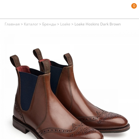
0
Главная
>
Каталог
>
Бренды
>
Loake
>
Loake Hoskins Dark Brown