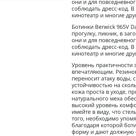
они и для повседневног
соблюдать дресс-код. В 
кинотеатр и многие дру
Ботинки Berwick 965V D
прогулку, пикник, в за
они и для повседневног
соблюдать дресс-код. В 
кинотеатр и многие дру
Уровень практичности 
впечатляющим. Резинов
переносит атаку воды, 
устойчивостью на сколь
кожа проста в уходе, пр
натурального меха обе
высокий уровень комфо
имейте в виду, что стел
того, необходимо упомя
благодаря которой бот
форму и дают должную 