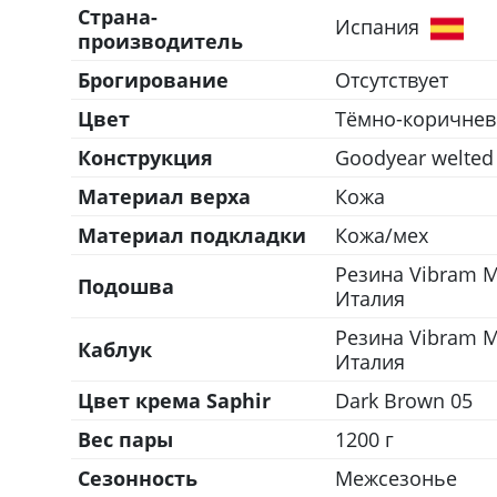
Страна-
Испания
производитель
Брогирование
Отсутствует
Цвет
Тёмно-коричне
Конструкция
Goodyear welted
Материал верха
Кожа
Материал подкладки
Кожа/мех
Резина Vibram M
Подошва
Италия
Резина Vibram M
Каблук
Италия
Цвет крема Saphir
Dark Brown 05
Вес пары
1200 г
Сезонность
Межсезонье