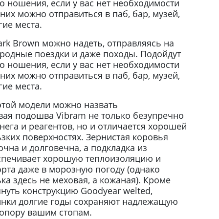
о ношения, если у вас нет необходимости
них можно отправиться в паб, бар, музей,
гие места.
ark Brown можно надеть, отправляясь на
городные поездки и даже походы. Подойдут
о ношения, если у вас нет необходимости
них можно отправиться в паб, бар, музей,
гие места.
этой модели можно назвать
ая подошва Vibram не только безупречно
снега и реагентов, но и отличается хорошей
зких поверхностях. Зернистая коровья
очна и долговечна, а подкладка из
спечивает хорошую теплоизоляцию и
рта даже в морозную погоду (однако
ька здесь не меховая, а кожаная). Кроме
нуть конструкцию Goodyear welted,
инки долгие годы сохраняют надлежащую
опору вашим стопам.