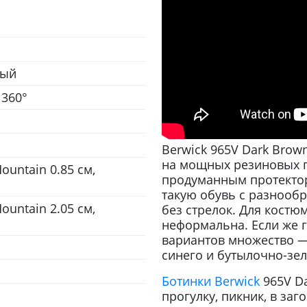
вый
 360°
Berwick 965V Dark Bro
на мощных резиновых 
ountain 0.85 см,
продуманным протекто
такую обувь с разноо
ountain 2.05 см,
без стрелок. Для кост
неформальна. Если же г
вариантов множество — 
синего и бутылочно-зел
Ботинки Berwick
965V Da
прогулку, пикник, в за