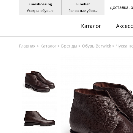
Fineshoesing
Finehat
Доставка, 
Уход за обувью
Головные уборы
Каталог
Аксес
Главная
>
Каталог
>
Бренды
>
Обувь Berwick
>
Чукка н