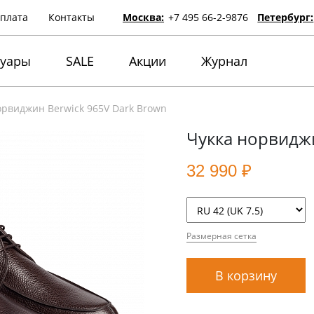
оплата
Контакты
Москва:
+7 495 66-2-9876
Петербург:
суары
SALE
Акции
Журнал
орвиджин Berwick 965V Dark Brown
Чукка норвиджи
32 990 ₽
Размерная сетка
В корзину