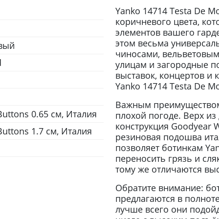
Yanko 14714 Testa De M
коричневого цвета, ко
элементов вашего гард
этом весьма универсал
вый
чиносами, вельветовым
d
улицам и загородные п
выставок, концертов и 
Yanko 14714 Testa De M
Важным преимуществом 
uttons 0.65 см, Италия
плохой погоде. Верх из
конструкция Goodyear 
uttons 1.7 см, Италия
резиновая подошва ита
позволяет ботинкам Yan
переносить грязь и сля
тому же отличаются вы
Обратите внимание: бот
предлагаются в полноте
лучше всего они подой