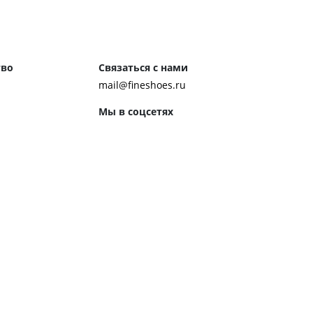
тво
Связаться с нами
mail@fineshoes.ru
Мы в соцсетях
м клиентам
ожения
Способы оплаты
ром журнала
ей:
 обуви
 обувь к костюму
ботинки чакка
ероб Джона Леннона
ренды обуви
ором