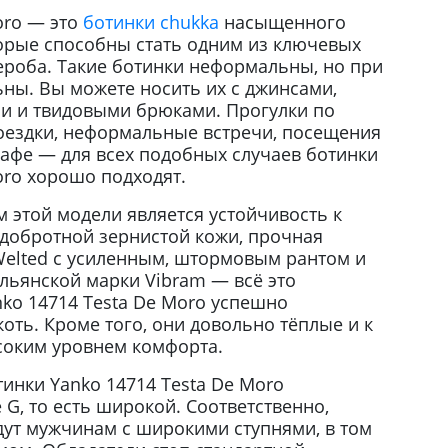
oro — это
ботинки chukka
насыщенного
торые способны стать одним из ключевых
ероба. Такие ботинки неформальны, но при
ьны. Вы можете носить их с джинсами,
и и твидовыми брюками. Прогулки по
оездки, неформальные встречи, посещения
кафе — для всех подобных случаев ботинки
oro хорошо подходят.
этой модели является устойчивость к
 добротной зернистой кожи, прочная
Welted с усиленным, штормовым рантом и
льянской марки Vibram — всё это
ko 14714 Testa De Moro успешно
коть. Кроме того, они довольно тёплые и к
соким уровнем комфорта.
инки Yanko 14714 Testa De Moro
 G, то есть широкой. Соответственно,
дут мужчинам с широкими ступнями, в том