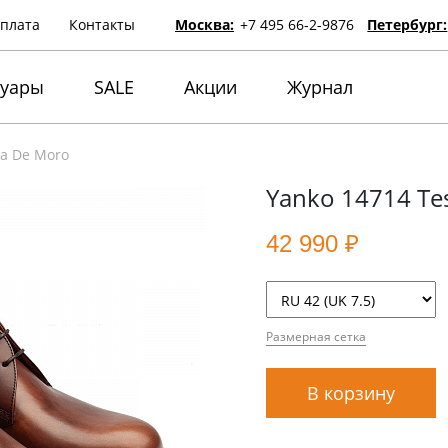
оплата
Контакты
Москва:
+7 495 66-2-9876
Петербург:
суары
SALE
Акции
Журнал
ta De Moro
Yanko 14714 Te
42 990 ₽
Размерная сетка
В корзину