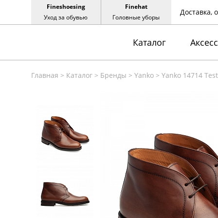
Fineshoesing
Finehat
Доставка, 
Уход за обувью
Головные уборы
Каталог
Аксес
Главная
>
Каталог
>
Бренды
>
Yanko
>
Yanko 14714 Tes