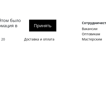
йтом было
рге
Покупателям
Сотрудничес
рмация в
Принять
О компании
Вакансии
тербург
,
Как оформить заказ
Оптовикам
 20
Доставка и оплата
Мастерским
гская
Обмен и возврат
Корпоративны
SALE
Идеи и предл
Акции
Станьте авто
Журнал
Примеры стат
1:00 – 20:00
Контакты
Виды мужской
Политика конфиденциальности
Как подобрать
О нас пишут
С чем носить 
Обувной гард
Английские б
Как стать авт