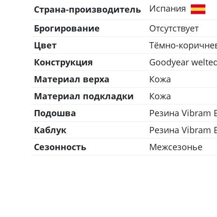
Испания
Страна-производитель
Брогирование
Отсутствует
Цвет
Тёмно-коричне
Конструкция
Goodyear welte
Материал верха
Кожа
Материал подкладки
Кожа
Подошва
Резина Vibram B
Каблук
Резина Vibram B
Сезонность
Межсезонье