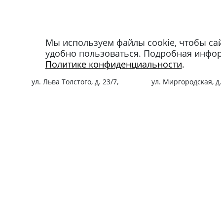
Мы используем файлы cookie, чтобы са
Магазин в Москве
Магазин в Петербу
удобно пользоваться. Подробная инфо
+7 495 66-2-9876
+7 812 40-727-60
Политике конфиденциальности
.
119021
,
г. Москва
,
191024
,
г. Санкт-Пе
ул. Льва Толстого, д. 23/7,
ул. Миргородская, д.
стр. 3, п. 3, 1 эт.
вход с ул. Кременчу
Режим работы:
Режим работы:
пн-пт: 11:00 – 21:00
пн-пт: 11:00 – 21:00
сб-вс и праздники: 11:00 – 19:00
сб-вс и праздники: 1