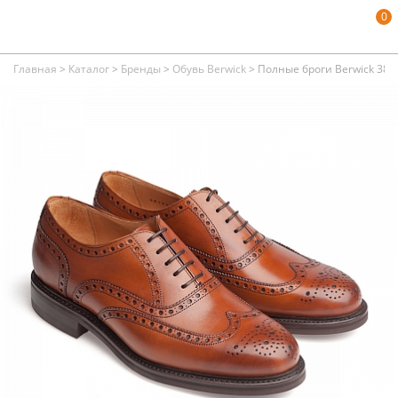
0
Главная
>
Каталог
>
Бренды
>
Обувь Berwick
>
Полные броги Berwick 381