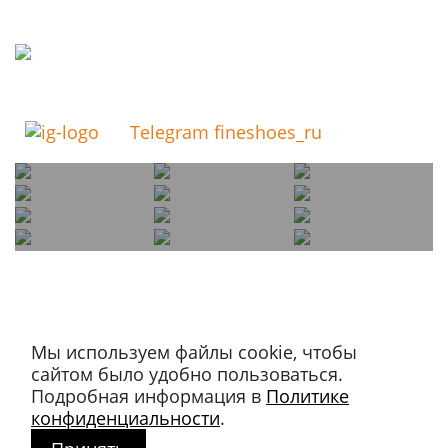
Telegram fineshoes_ru
Мы используем файлы cookie, чтобы
Магазин в Москве
сайтом было удобно пользоваться.
+7 495 66-2-9876
Подробная информация в
Политике
119021
,
г. Москва
,
конфиденциальности
.
ул. Льва Толстого, д. 23/7,