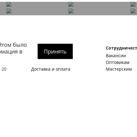
йтом было
рге
Покупателям
Сотрудничес
рмация в
Принять
О компании
Вакансии
тербург
,
Как оформить заказ
Оптовикам
 20
Доставка и оплата
Мастерским
гская
Обмен и возврат
Корпоративны
SALE
Идеи и предл
Акции
Станьте авто
Журнал
Примеры стат
1:00 – 20:00
Контакты
Виды мужской
Политика конфиденциальности
Как подобрать
О нас пишут
С чем носить 
Обувной гард
Английские б