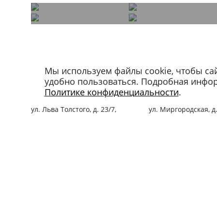
Мы используем файлы cookie, чтобы са
Магазин в Москве
Магазин в Петербу
удобно пользоваться. Подробная инфо
+7 495 66-2-9876
+7 812 40-727-60
Политике конфиденциальности
.
119021
,
г. Москва
,
191024
,
г. Санкт-Пе
ул. Льва Толстого, д. 23/7,
ул. Миргородская, д.
стр. 3, п. 3, 1 эт.
вход с ул. Кременчу
Режим работы:
Режим работы:
пн-пт: 11:00 – 21:00
пн-пт: 11:00 – 21:00
сб-вс и праздники: 11:00 – 19:00
сб-вс и праздники: 1