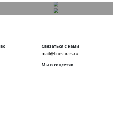
тво
Связаться с нами
mail@fineshoes.ru
Мы в соцсетях
м клиентам
ожения
Способы оплаты
ром журнала
ей:
 обуви
 обувь к костюму
ботинки чакка
ероб Джона Леннона
ренды обуви