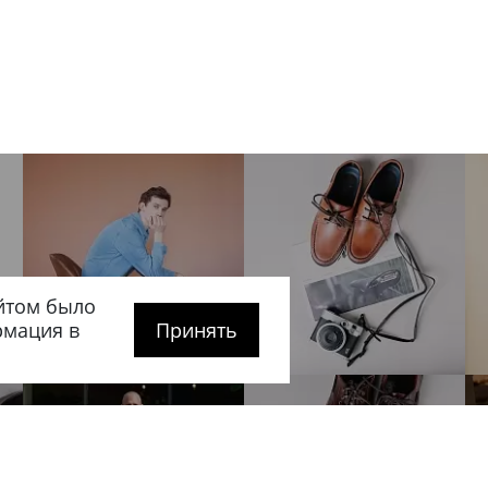
йтом было
рмация в
Принять