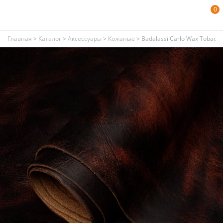
0
Главная
>
Каталог
>
Аксессуары
>
Кожаные
>
Badalassi Сarlo Wax Tobacco