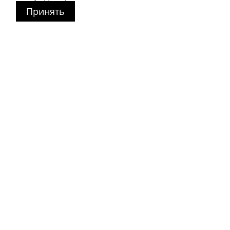
Принять
Магазин в Москве
+7 495 66-2-9876
119021
,
г. Москва
,