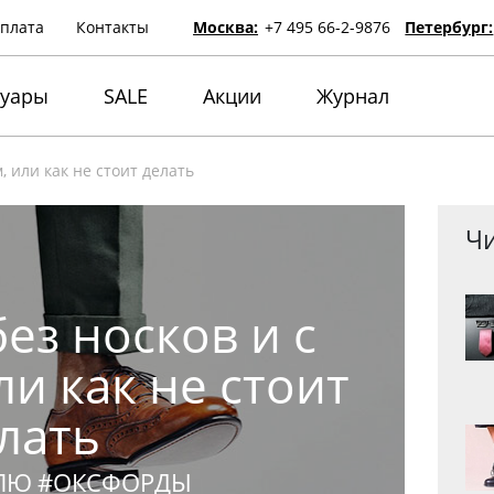
оплата
Контакты
Москва:
+7 495 66-2-9876
Петербург:
суары
SALE
Акции
Журнал
 или как не стоит делать
Чи
ез носков и с
и как не стоит
лать
ЛЮ
#ОКСФОРДЫ