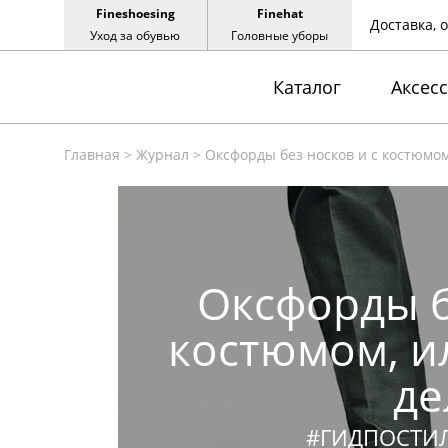
Fineshoesing
Finehat
Доставка, 
Уход за обувью
Головные уборы
Каталог
Аксес
Главная
>
Журнал
>
Оксфорды без носков и с костюмом,
Оксфорды б
костюмом, ил
де
#ГИДПОСТИ