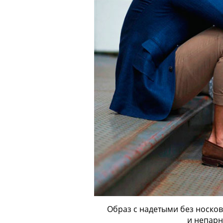
Образ с надетыми без носко
и непар