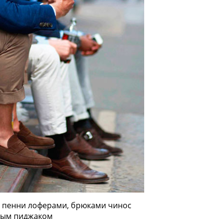
в пенни лоферами, брюками чинос
ным пиджаком