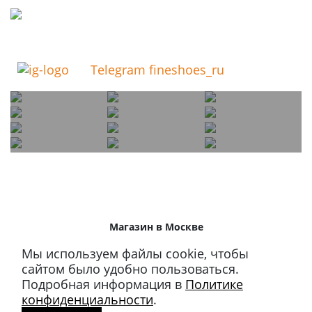
Telegram fineshoes_ru
Магазин в Москве
+7 495 66-2-9876
Мы используем файлы cookie, чтобы
119021
,
г. Москва
,
сайтом было удобно пользоваться.
ул. Льва Толстого, д. 23/7,
Подробная информация в
Политике
стр. 3, п. 3, 1 эт.
конфиденциальности
.