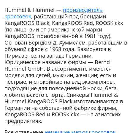
Hummel & Hummel —
производитель
кроссовок
, работающий под брендами
KangaROOS Black, KangaROOS Red, ROOSKickx
(по лицензии от американской марки
KangaROOS, приобретённой в 1981 году).
Основан Берндом Д. Хуммелем, работающим в
обувной сфере с 1968 года. Базируется в
Пирмазенсе, на западе Германии.
Юридическое название фирмы — Bernd
Hummel GmbH. В ассортименте имеются
модели для детей, мужчин, женщин; есть и
пёстрые, и спокойные на вид экземпляры,
подходящие для повседневной носки, бега,
любительского спорта. Сникеры Hummel &
Hummel KangaROOS Black изготавливаются в
Германии на собственной фабрике фирмы,
KangaROOS Red и ROOSKickx — на азиатских
предприятиях.
Все остальные
немецкие марки кроссовок