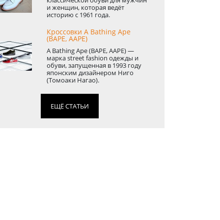
и женщин, которая ведёт
историю с 1961 года.
Кроссовки A Bathing Ape
(BAPE, AAPE)
A Bathing Ape (BAPE, AAPE) —
марка street fashion одежды и
обуви, запущенная в 1993 году
японским дизайнером Ниго
(Томоаки Нагао).
ЕЩЁ СТАТЬИ