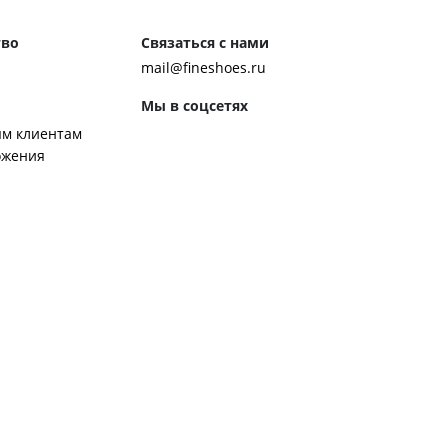
тво
Связаться с нами
mail@fineshoes.ru
Мы в соцсетях
м клиентам
ожения
Способы оплаты
ром журнала
ей:
 обуви
 обувь к костюму
ботинки чакка
ероб Джона Леннона
ренды обуви
ором