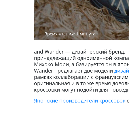
Время чтения: 1 минута
and Wander — дизайнерский бренд, п
принадлежащий одноименной компани
Михоко Мори, а базируется он в япо
Wander предлагает две модели
дизай
рамках коллаборации с французским
оригинальная и в то же время довол
кроссовки могут подойти для повседн
Японские производители кроссовок
с