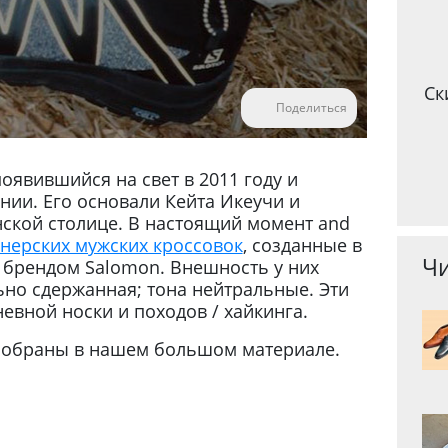
Ск
Поделиться
оявившийся на свет в 2011 году и
и. Его основали Кейта Икеучи и
нской столице. В настоящий момент and
нерских мужских кроссовок
, созданные в
Чи
 брендом Salomon. Внешность у них
ьно сдержанная; тона нейтральные. Эти
евной носки и походов / хайкинга.
обраны в нашем большом материале.