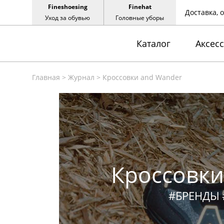
Fineshoesing
Finehat
Доставка, 
Уход за обувью
Головные уборы
Каталог
Аксес
Главная
>
Журнал
>
Кроссовки and Wander
Кроссовки
#БРЕНДЫ