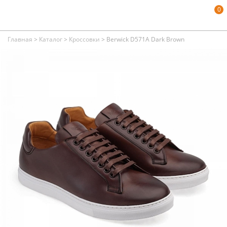
0
Главная
>
Каталог
>
Кроссовки
>
Berwick D571A Dark Brown