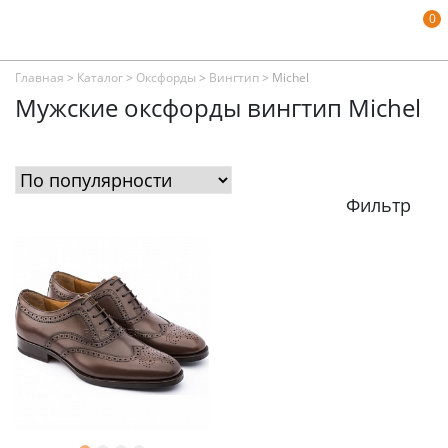
0
Главная
>
Каталог
>
Оксфорды
>
Вингтип
>
Michel
Мужские оксфорды вингтип Michel
Фильтр