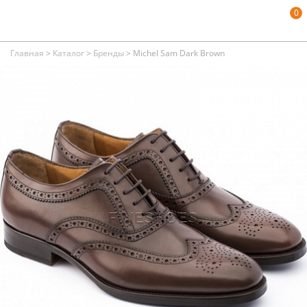
0
Главная
>
Каталог
>
Бренды
>
Michel Sam Dark Brown