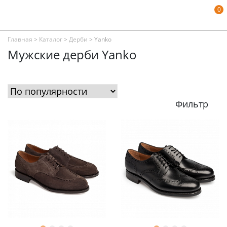
0
Главная
>
Каталог
>
Дерби
>
Yanko
Мужские дерби Yanko
Фильтр