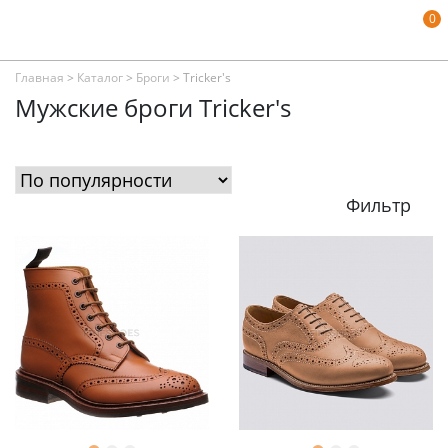
0
Главная
>
Каталог
>
Броги
>
Tricker's
Мужские броги Tricker's
Фильтр