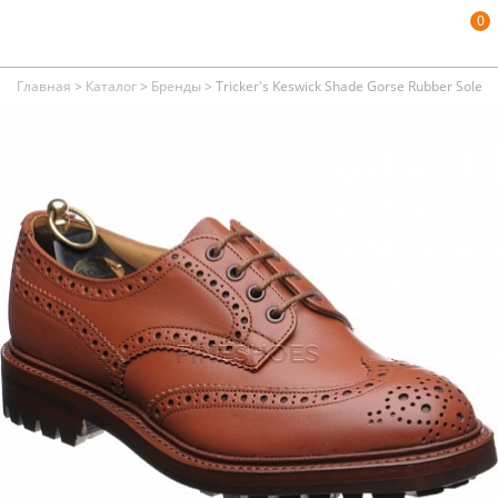
0
Главная
>
Каталог
>
Бренды
>
Tricker's Keswick Shade Gorse Rubber Sole