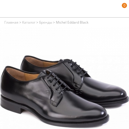
0
Главная
>
Каталог
>
Бренды
>
Michel Eddard Black