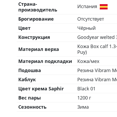
Страна-
Испания
производитель
Брогирование
Отсутствует
Цвет
Чёрный
Конструкция
Goodyear welted 
Кожа Box calf 1.3
Материал верха
Puy)
Материал подкладки
Кожа/мех
Подошва
Резина Vibram Mo
Каблук
Резина Vibram Mo
Цвет крема Saphir
Black 01
Вес пары
1200 г
Сезонность
Зима