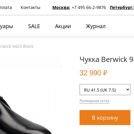
оплата
Контакты
Москва:
+7 495 66-2-9876
Петербург:
суары
SALE
Акции
Журнал
rwick 942V Black
Чукка Berwick 9
32 990 ₽
Размерная сетка
В корзину