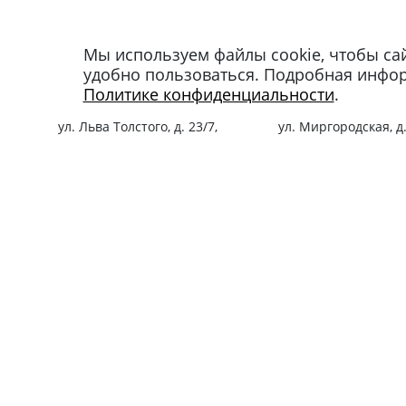
Мы используем файлы cookie, чтобы са
Магазин в Москве
Магазин в Петербу
удобно пользоваться. Подробная инфо
+7 495 66-2-9876
+7 812 40-727-60
Политике конфиденциальности
.
119021
,
г. Москва
,
191024
,
г. Санкт-Пе
ул. Льва Толстого, д. 23/7,
ул. Миргородская, д.
стр. 3, п. 3, 1 эт.
вход с ул. Кременчу
Режим работы:
Режим работы:
пн-пт: 11:00 – 21:00
пн-пт: 11:00 – 21:00
сб-вс и праздники: 11:00 – 19:00
сб-вс и праздники: 1