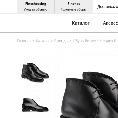
Fineshoesing
Finehat
Доставка, 
Уход за обувью
Головные уборы
Каталог
Аксес
Главная
>
Каталог
>
Бренды
>
Обувь Berwick
>
Чукка Be