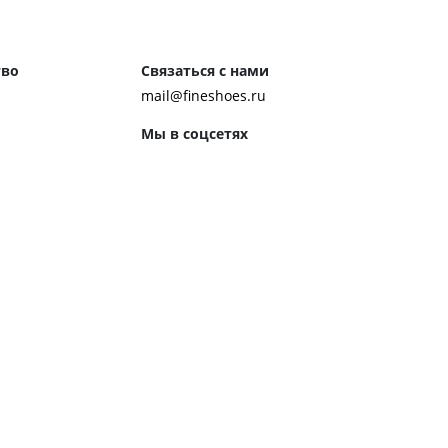
тво
Связаться с нами
mail@fineshoes.ru
Мы в соцсетях
м клиентам
ожения
Способы оплаты
ром журнала
ей:
 обуви
 обувь к костюму
ботинки чакка
ероб Джона Леннона
ренды обуви
ором