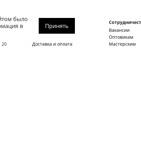
йтом было
рге
Покупателям
Сотрудничес
рмация в
Принять
О компании
Вакансии
тербург
,
Как оформить заказ
Оптовикам
 20
Доставка и оплата
Мастерским
гская
Обмен и возврат
Корпоративны
SALE
Идеи и предл
Акции
Станьте авто
Журнал
Примеры стат
1:00 – 20:00
Контакты
Виды мужской
Политика конфиденциальности
Как подобрать
О нас пишут
С чем носить 
Обувной гард
Английские б
Как стать авт