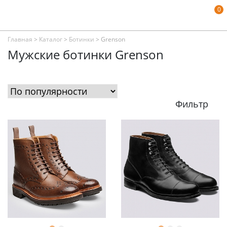
0
Главная
>
Каталог
>
Ботинки
>
Grenson
Мужские ботинки Grenson
Фильтр