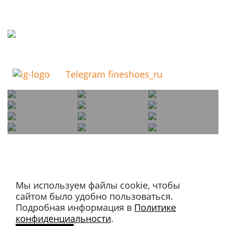
Telegram fineshoes_ru
Мы используем файлы cookie, чтобы
Магазин в Москве
сайтом было удобно пользоваться.
+7 495 66-2-9876
Подробная информация в
Политике
119021
,
г. Москва
,
конфиденциальности
.
ул. Льва Толстого, д. 23/7,