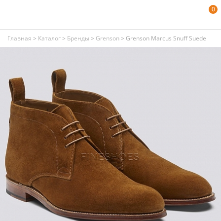
0
Главная
>
Каталог
>
Бренды
>
Grenson
>
Grenson Marcus Snuff Suede