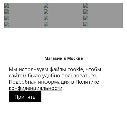
Магазин в Москве
+7 495 66-2-9876
Мы используем файлы cookie, чтобы
119021
,
г. Москва
,
сайтом было удобно пользоваться.
ул. Льва Толстого, д. 23/7,
Подробная информация в
Политике
стр. 3, п. 3, 1 эт.
конфиденциальности
.
Принять
Режим работы:
пн-пт: 11:00 – 21:00
сб-вс и праздники: 11:00 – 19:00