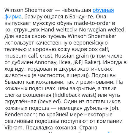
Winson Shoemaker — небольшая
обувная
фирма
, базирующаяся в Бандунге. Она
выпускает мужскую обувь made-to-order в
конструкциях Hand-welted и Norwegian welted.
Для верха своих туфель Winson Shoemaker
использует качественную европейскую
телячью и коровью кожу видов box calf,
museum calf, crust, Russian grain (в том числе
от дубилен Annonay, Ilcea, J&FJ Baker). Иногда в
ход идут кордован и шкуры экзотических
животных (в частности, ящериц). Подошвы
бывают как кожаными, так и резиновыми. На
кожаных подошвах швы закрытые, а талия
слегка скошенная (fiddleback waist) или чуть
скруглённая (beveled). Один из поставщиков
кожаных подошв — немецкая дубильня Joh.
Rendenbach; по крайней мере некоторые
резиновые подошвы поступают от компании
Vibram. Подкладка кожаная. Страна