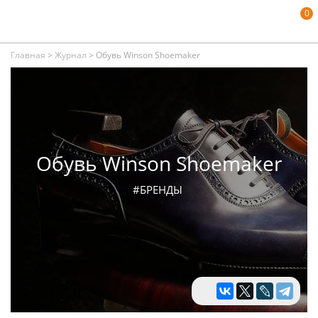
0
Главная
>
Журнал
>
Обувь Winson Shoemaker
Обувь Winson Shoemaker
#БРЕНДЫ