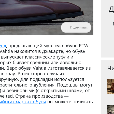
Д
Поделиться
енд
, предлагающий мужскую обувь RTW.
Vahtia находится в Джакарте, но обувь
 выпускает классические туфли и
торых бывает средним или довольно
Чи
й. Верх обуви Vahtia изготавливается из
nnonay. В некоторых случаях
вручную. Для подкладки используется
n растительного дубления. Подошвы могут
 и резиновыми (с открытыми швами; от
welted. Страна производства —
ийских марках обуви
вы можете почитать