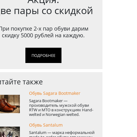
ве пары со скидкой
При покупке 2-х пар обуви дарим
скидку 5000 рублей на каждую.
ПОДРОБНЕЕ
тайте также
Обувь Sagara Bootmaker
Sagara Bootmaker —
производитель мужской обуви
RTW и MTO в конструкциях Hand-
welted и Norwegian welted.
Обувь Santalum
Santalum — марка неформальной
made-to-order обуви для мужчин,