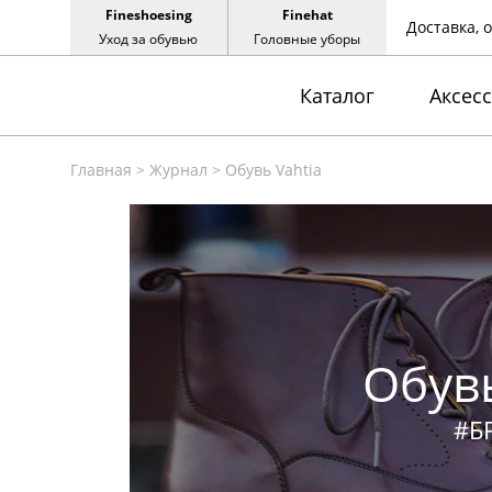
Fineshoesing
Finehat
Доставка, 
Уход за обувью
Головные уборы
Каталог
Аксес
Главная
>
Журнал
>
Обувь Vahtia
Обувь
#Б