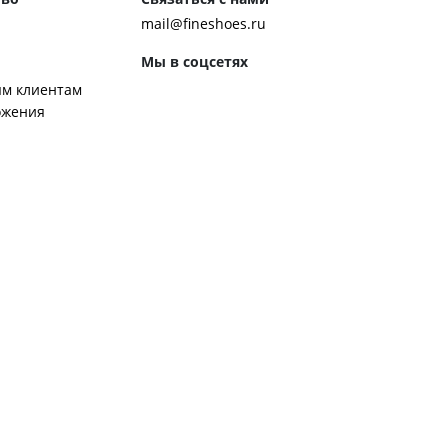
mail@fineshoes.ru
Мы в соцсетях
м клиентам
ожения
Способы оплаты
ром журнала
ей:
 обуви
 обувь к костюму
ботинки чакка
ероб Джона Леннона
ренды обуви
ором