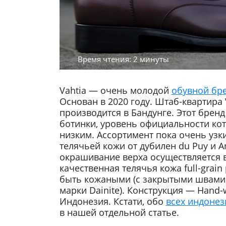
Время чтения: 2 минуты
Vahtia — очень молодой
обувной бр
Основан в 2020 году. Штаб-квартира 
производится в Бандунге. Этот бренд
ботинки, уровень официальности ко
низким. Ассортимент пока очень узки
телячьей кожи от дубилен du Puy и A
окрашивание верха осуществляется 
качественная телячья кожа full-grai
быть кожаными (с закрытыми швами)
марки Dainite). Конструкция — Hand-
Индонезия. Кстати, обо
всех индонез
в нашей отдельной статье.