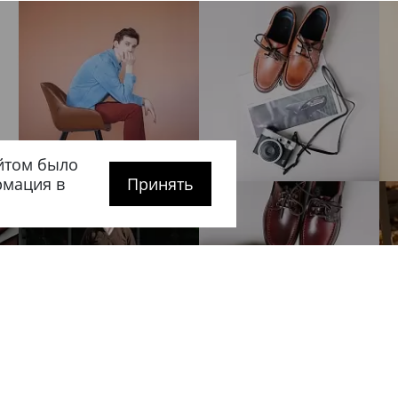
йтом было
рмация в
Принять