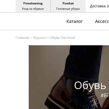
Fineshoesing
Finehat
Доставка, 
Уход за обувью
Головные уборы
Каталог
Аксес
Главная
>
Журнал
>
Обувь Derimod
Обувь
#Б