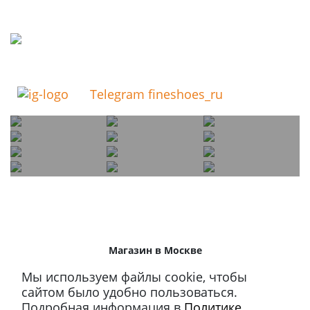
Telegram fineshoes_ru
Магазин в Москве
+7 495 66-2-9876
Мы используем файлы cookie, чтобы
119021
,
г. Москва
,
сайтом было удобно пользоваться.
ул. Льва Толстого, д. 23/7,
Подробная информация в
Политике