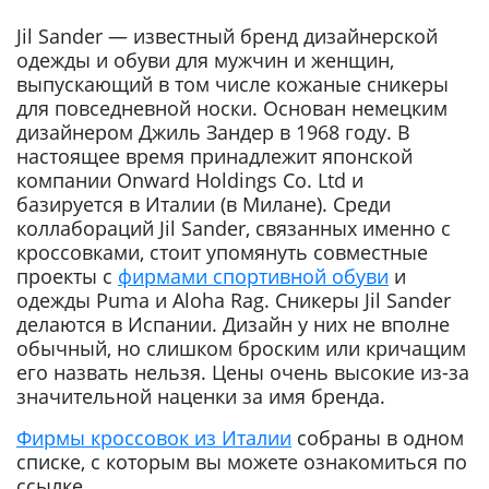
Jil Sander — известный бренд дизайнерской
одежды и обуви для мужчин и женщин,
выпускающий в том числе кожаные сникеры
для повседневной носки. Основан немецким
дизайнером Джиль Зандер в 1968 году. В
настоящее время принадлежит японской
компании Onward Holdings Co. Ltd и
базируется в Италии (в Милане). Среди
коллабораций Jil Sander, связанных именно с
кроссовками, стоит упомянуть совместные
проекты с
фирмами спортивной обуви
и
одежды Puma и Aloha Rag. Сникеры Jil Sander
делаются в Испании. Дизайн у них не вполне
обычный, но слишком броским или кричащим
его назвать нельзя. Цены очень высокие из-за
значительной наценки за имя бренда.
Фирмы кроссовок из Италии
собраны в одном
списке, с которым вы можете ознакомиться по
ссылке.