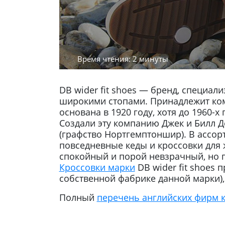
Время чтения: 2 минуты
DB wider fit shoes — бренд, специал
широкими стопами. Принадлежит ком
основана в 1920 году, хотя до 1960-х
Создали эту компанию Джек и Билл Д
(графство Нортгемптоншир). В ассорт
повседневные кеды и кроссовки для 
спокойный и порой невзрачный, но 
Кроссовки марки
DB wider fit shoes 
собственной фабрике данной марки), 
Полный
перечень английских фирм 