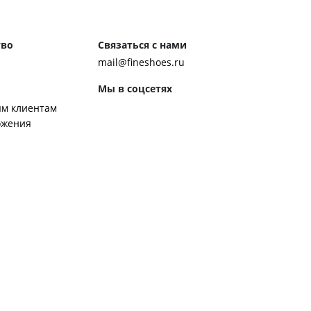
тво
Связаться с нами
mail@fineshoes.ru
Мы в соцсетях
м клиентам
ожения
Способы оплаты
ром журнала
ей:
 обуви
 обувь к костюму
ботинки чакка
ероб Джона Леннона
ренды обуви
ором