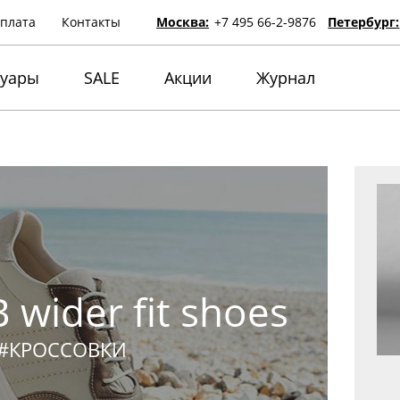
оплата
Контакты
Москва:
+7 495 66-2-9876
Петербург:
суары
SALE
Акции
Журнал
wider fit shoes
#КРОССОВКИ