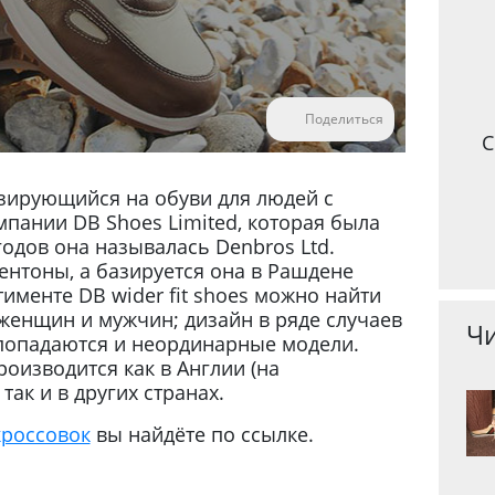
Поделиться
С
изирующийся на обуви для людей с
пании DB Shoes Limited, которая была
 годов она называлась Denbros Ltd.
ентоны, а базируется она в Рашдене
именте DB wider fit shoes можно найти
женщин и мужчин; дизайн в ряде случаев
Чи
попадаются и неординарные модели.
производится как в Англии (на
так и в других странах.
кроссовок
вы найдёте по ссылке.