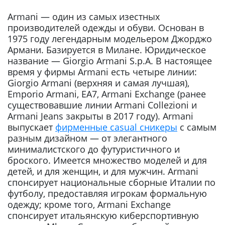
Armani — один из самых изестных
производителей одежды и обуви. Основан в
1975 году легендарным модельером Джорджо
Армани. Базируется в Милане. Юридическое
название — Giorgio Armani S.p.A. В настоящее
время у фирмы Armani есть четыре линии:
Giorgio Armani (верхняя и самая лучшая),
Emporio Armani, EA7, Armani Exchange (ранее
существовавшие линии Armani Collezioni и
Armani Jeans закрыты в 2017 году). Armani
выпускает
фирменные casual сникеры
с самым
разным дизайном — от элегантного
минималистского до футуристичного и
броского. Имеется множество моделей и для
детей, и для женщин, и для мужчин. Armani
спонсирует национальные сборные Италии по
футболу, предоставляя игрокам формальную
одежду; кроме того, Armani Exchange
спонсирует итальянскую киберспортивную