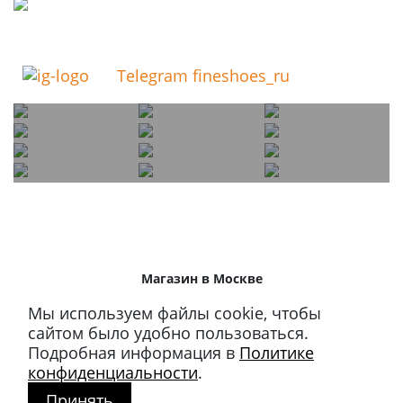
Telegram fineshoes_ru
Магазин в Москве
+7 495 66-2-9876
Мы используем файлы cookie, чтобы
119021
,
г. Москва
,
сайтом было удобно пользоваться.
ул. Льва Толстого, д. 23/7,
Подробная информация в
Политике
стр. 3, п. 3, 1 эт.
конфиденциальности
.
Принять
Режим работы: