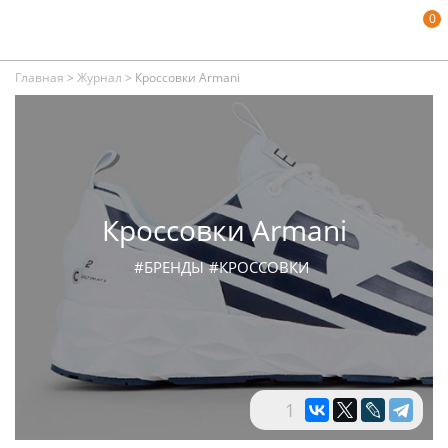
0
Главная
>
Журнал
>
Кроссовки Armani
Кроссовки Armani
#БРЕНДЫ
#КРОССОВКИ
1