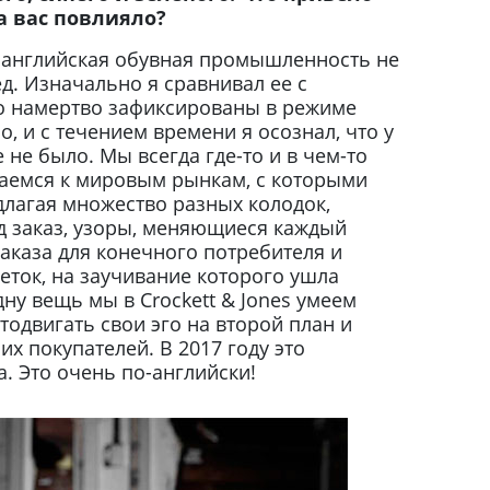
на вас повлияло?
 английская обувная промышленность не
д. Изначально я сравнивал ее с
о намертво зафиксированы в режиме
, и с течением времени я осознал, что у
е не было. Мы всегда где-то и в чем-то
аемся к мировым рынкам, с которыми
длагая множество разных колодок,
д заказ, узоры, меняющиеся каждый
аказа для конечного потребителя и
еток, на заучивание которого ушла
дну вещь мы в Crockett & Jones умеем
тодвигать свои эго на второй план и
х покупателей. В 2017 году это
. Это очень по-английски!