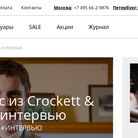
оплата
Контакты
Москва:
+7 495 66-2-9876
Петербург:
суары
SALE
Акции
Журнал
— интервью
 из Crockett &
 интервью
#ИНТЕРВЬЮ