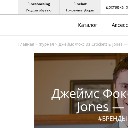
Fineshoesing
Finehat
Доставка, 
Уход за обувью
Головные уборы
Каталог
Аксес
Главная
>
Журнал
>
Джеймс Фокс из Crockett & Jones 
Джеймс Фокс
Jones —
#БРЕНДЫ