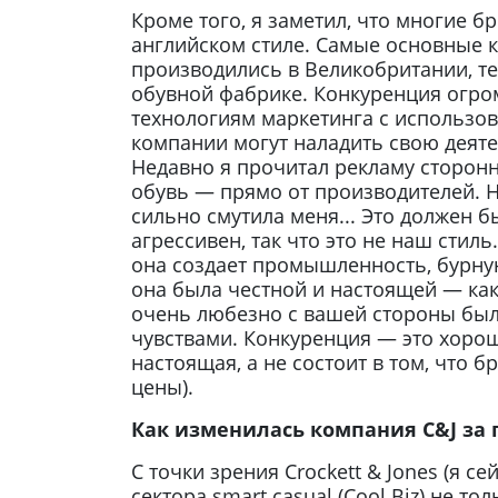
Кроме того, я заметил, что многие б
английском стиле. Самые основные к
производились в Великобритании, т
обувной фабрике. Конкуренция огро
технологиям маркетинга с использо
компании могут наладить свою деяте
Недавно я прочитал рекламу сторон
обувь — прямо от производителей. Н
сильно смутила меня... Это должен б
агрессивен, так что это не наш стил
она создает промышленность, бурную
она была честной и настоящей — как
очень любезно с вашей стороны было 
чувствами. Конкуренция — это хорош
настоящая, а не состоит в том, что 
цены).
Как изменилась компания C&J за 
С точки зрения Crockett & Jones (я с
сектора smart casual (Cool Biz) не то