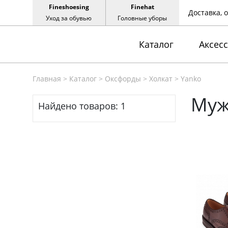
Fineshoesing
Finehat
Доставка, 
Уход за обувью
Головные уборы
Каталог
Аксес
Главная
>
Каталог
>
Оксфорды
>
Холкат
>
Yanko
Муж
Найдено товаров:
1