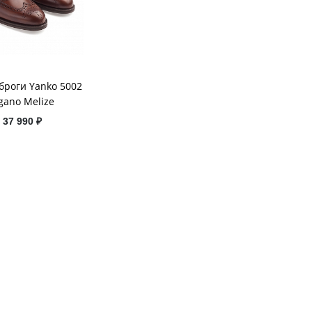
броги Yanko 5002
gano Melize
37 990 ₽