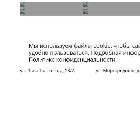
Мы используем файлы cookie, чтобы са
Магазин в Москве
Магазин в Петербу
удобно пользоваться. Подробная инфо
+7 495 66-2-9876
+7 812 40-727-60
Политике конфиденциальности
.
119021
,
г. Москва
,
191024
,
г. Санкт-Пе
ул. Льва Толстого, д. 23/7,
ул. Миргородская, д.
стр. 3, п. 3, 1 эт.
вход с ул. Кременчу
Режим работы:
Режим работы:
пн-пт: 11:00 – 21:00
пн-пт: 11:00 – 21:00
сб-вс и праздники: 11:00 – 19:00
сб-вс и праздники: 1