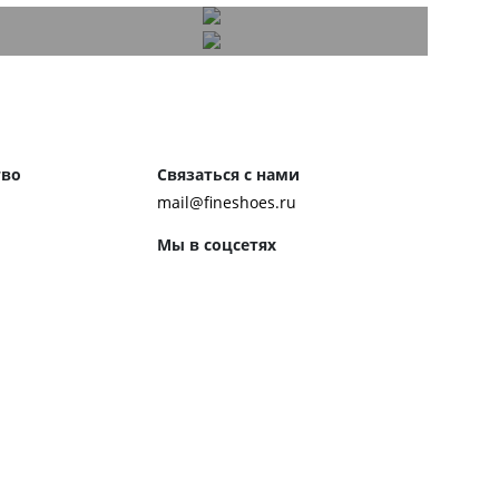
тво
Связаться с нами
mail@fineshoes.ru
Мы в соцсетях
м клиентам
ожения
Способы оплаты
ром журнала
ей:
 обуви
 обувь к костюму
ботинки чакка
ероб Джона Леннона
ренды обуви