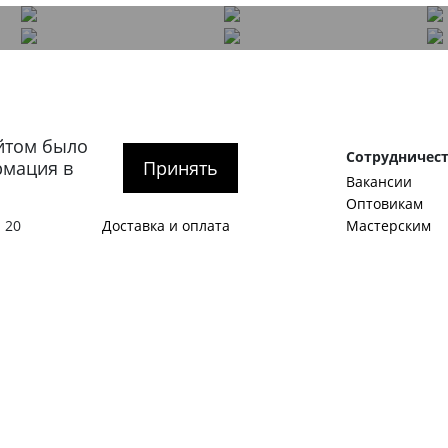
йтом было
рге
Покупателям
Сотрудничес
рмация в
Принять
О компании
Вакансии
тербург
,
Как оформить заказ
Оптовикам
 20
Доставка и оплата
Мастерским
гская
Обмен и возврат
Корпоративны
SALE
Идеи и предл
Акции
Станьте авто
Журнал
Примеры стат
1:00 – 20:00
Контакты
Виды мужской
Политика конфиденциальности
Как подобрать
О нас пишут
С чем носить 
Обувной гард
Английские б