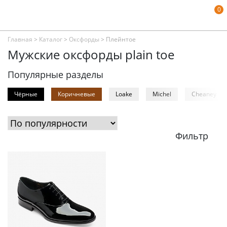
0
Главная
>
Каталог
>
Оксфорды
>
Плейнтое
Мужские оксфорды plain toe
Популярные разделы
Чёрные
Коричневые
Loake
Michel
Cheaney
Фильтр