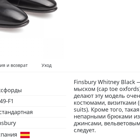
ия и возврат
Уход
Finsbury Whitney Black
мыском (cap toe oxford
ксфорды
делают эту модель очень
49-F1
костюмами, визитками (m
suits). Кроме того, так
 стандартная
непарными брюками из 
nsbury
джинсами, вельветовым
следует.
спания