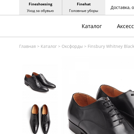
Fineshoesing
Finehat
Доставка, 
Уход за обувью
Головные уборы
Каталог
Аксес
Главная
>
Каталог
>
Оксфорды
>
Finsbury Whitney Blac