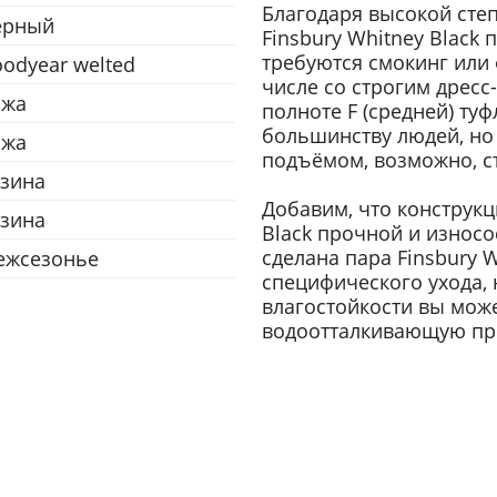
Благодаря высокой сте
ёрный
Finsbury Whitney Black 
требуются смокинг или 
odyear welted
числе со строгим дресс
ожа
полноте F (средней) ту
большинству людей, но 
ожа
подъёмом, возможно, ст
зина
Добавим, что конструкц
зина
Black прочной и износос
сделана пара Finsbury W
ежсезонье
специфического ухода,
влагостойкости вы мож
водоотталкивающую проп