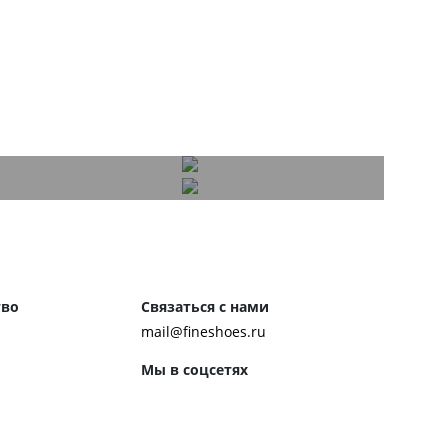
тво
Связаться с нами
mail@fineshoes.ru
Мы в соцсетях
м клиентам
ожения
Способы оплаты