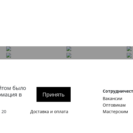
йтом было
рге
Покупателям
Сотрудничес
рмация в
Принять
О компании
Вакансии
тербург
,
Как оформить заказ
Оптовикам
 20
Доставка и оплата
Мастерским
гская
Обмен и возврат
Корпоративны
SALE
Идеи и предл
Акции