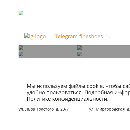
Telegram fineshoes_ru
Мы используем файлы cookie, чтобы са
Магазин в Москве
Магазин в Петербу
удобно пользоваться. Подробная инфо
+7 495 66-2-9876
+7 812 40-727-60
Политике конфиденциальности
.
119021
,
г. Москва
,
191024
,
г. Санкт-Пе
ул. Льва Толстого, д. 23/7,
ул. Миргородская, д.
стр. 3, п. 3, 1 эт.
вход с ул. Кременчу
Режим работы:
Режим работы: