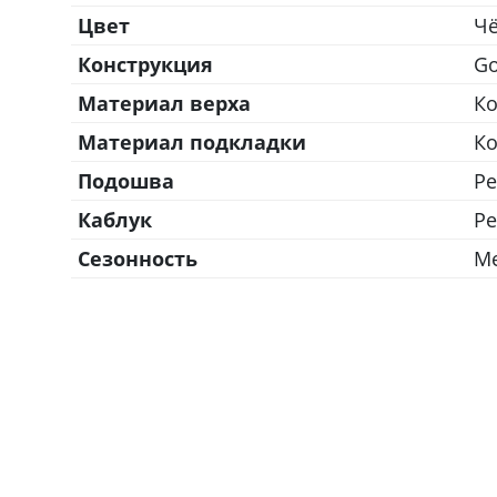
Цвет
Ч
Конструкция
Go
Материал верха
К
Материал подкладки
К
Подошва
Ре
Каблук
Ре
Сезонность
М