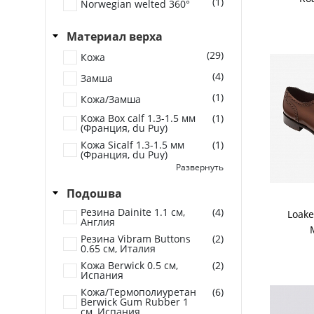
(1)
Norwegian welted 360°
Материал верха
(29)
Кожа
(4)
Замша
(1)
Кожа/Замша
Кожа Box calf 1.3-1.5 мм
(1)
(Франция, du Puy)
Кожа Sicalf 1.3-1.5 мм
(1)
(Франция, du Puy)
Развернуть
Кожа Softy 1.3-1.5 мм
(1)
(Франция, Conceria
sciarada)
Подошва
Кожа Toledo 1.3-1.5 мм
(1)
Резина Dainite 1.1 см,
(4)
Loake
(Франция, Conceria
Англия
Tolio)
Резина Vibram Buttons
(2)
Кожа Vegano 1.3-1.5 мм
(6)
0.65 см, Италия
(Франция, Annonay)
Кожа Berwick 0.5 см,
(2)
Испания
Кожа/Термополиуретан
(6)
Berwick Gum Rubber 1
см, Испания