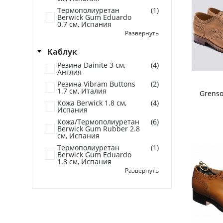
Термополиуретан
(1)
Berwick Gum Eduardo
0.7 см, Испания
Развернуть
(14)
Кожа
Каблук
(11)
Кожа/Резина
Резина Dainite 3 см,
(4)
(3)
Резина
Англия
Резина Victory 1.3 см,
(1)
Резина Vibram Buttons
(2)
Англия
1.7 см, Италия
Grenso
Кожа Berwick 1.8 см,
(4)
Испания
Кожа/Термополиуретан
(6)
Berwick Gum Rubber 2.8
см, Испания
Термополиуретан
(1)
Berwick Gum Eduardo
1.8 см, Испания
Развернуть
(10)
Резина
(17)
Составной