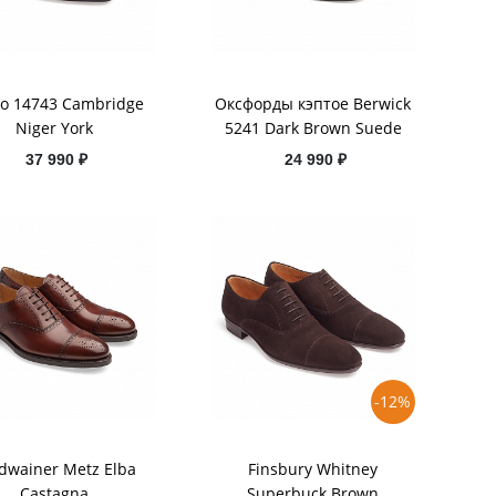
o 14743 Cambridge
Оксфорды кэптое Berwick
Niger York
5241 Dark Brown Suede
37 990 ₽
24 990 ₽
-12%
dwainer Metz Elba
Finsbury Whitney
Castagna
Superbuck Brown