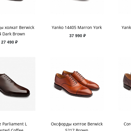
ы холкат Berwick
Yanko 14405 Marron York
Yank
4 Dark Brown
37 990 ₽
27 490 ₽
e Parliament L
Оксфорды кэптое Berwick
Cor
asted Coffee
5217 Brown