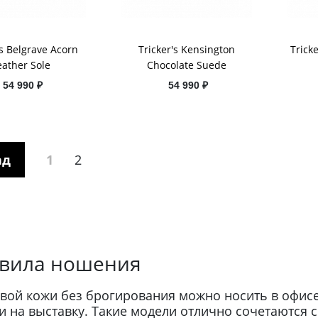
's Belgrave Acorn
Tricker's Kensington
Trick
eather Sole
Chocolate Suede
54 990 ₽
54 990 ₽
ад
1
2
авила ношения
вой кожи без брогирования можно носить в офисе 
или на выставку. Такие модели отлично сочетаются