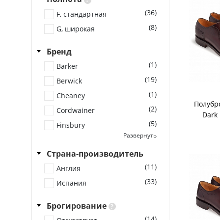
(36)
F, стандартная
(8)
G, широкая
Бренд
(1)
Barker
(19)
Berwick
(1)
Cheaney
Полубро
(2)
Cordwainer
Dark
(5)
Finsbury
Развернуть
(3)
Grenson
Страна-производитель
(4)
Loake
(11)
(2)
Англия
Michel
(33)
(5)
Испания
Tricker's
(5)
Yanko
Брогирование
?
(14)