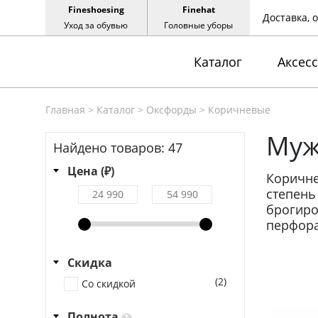
Fineshoesing
Finehat
Доставка, 
Уход за обувью
Головные уборы
Каталог
Аксес
Главная
>
Каталог
>
Оксфорды
>
Коричневые
Муж
Найдено товаров:
47
Цена (₽)
Коричн
степень
брогиро
перфора
Скидка
(2)
Со скидкой
Полнота
?