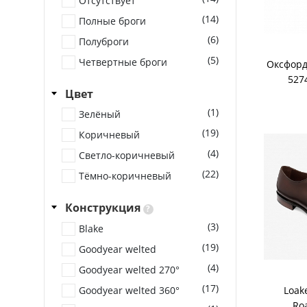
Отсутствует
(14)
Полные броги
(6)
Полуброги
(5)
Четвертные броги
Оксфорд
527
Цвет
(1)
Зелёный
(19)
Коричневый
(4)
Светло-коричневый
(22)
Тёмно-коричневый
Конструкция
?
(3)
Blake
(19)
Goodyear welted
(4)
Goodyear welted 270°
(17)
Goodyear welted 360°
Loak
Ro