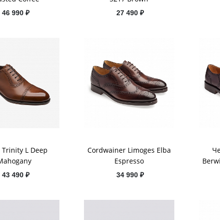
46 990 ₽
27 490 ₽
 Trinity L Deep
Cordwainer Limoges Elba
Ч
Mahogany
Espresso
Berw
43 490 ₽
34 990 ₽