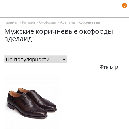
0
Главная
>
Каталог
>
Оксфорды
>
Аделаид
>
Коричневые
Мужские коричневые оксфорды
аделаид
Фильтр