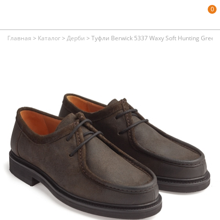
0
Главная
>
Каталог
>
Дерби
>
Туфли Berwick 5337 Waxy Soft Hunting Green