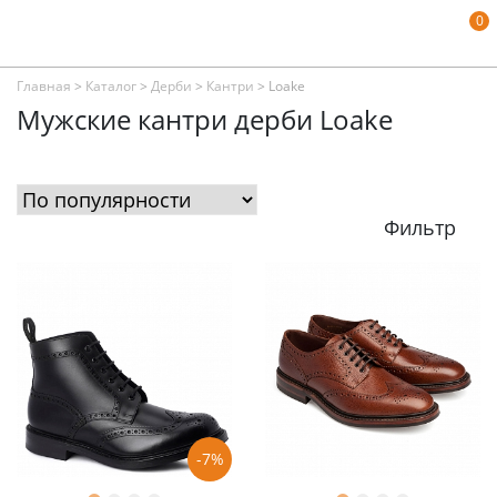
0
Главная
>
Каталог
>
Дерби
>
Кантри
>
Loake
Мужские кантри дерби Loake
Фильтр
-7%