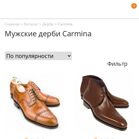
0
Главная
>
Каталог
>
Дерби
>
Carmina
Мужские дерби Carmina
Фильтр