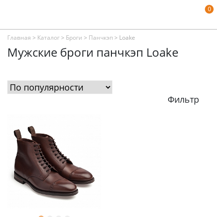
0
Главная
>
Каталог
>
Броги
>
Панчкэп
>
Loake
Мужские броги панчкэп Loake
Фильтр