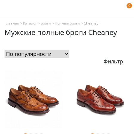
0
Главная
>
Каталог
>
Броги
>
Полные броги
>
Cheaney
Мужские полные броги Cheaney
Фильтр