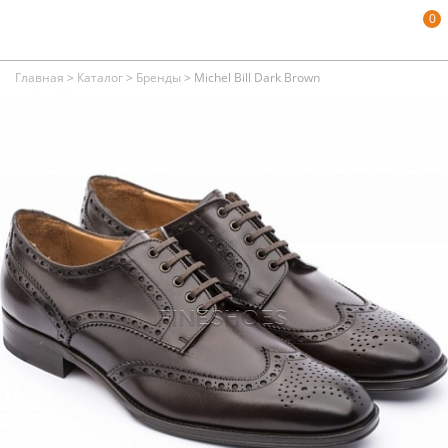
0
Главная
>
Каталог
>
Бренды
>
Michel Bill Dark Brown