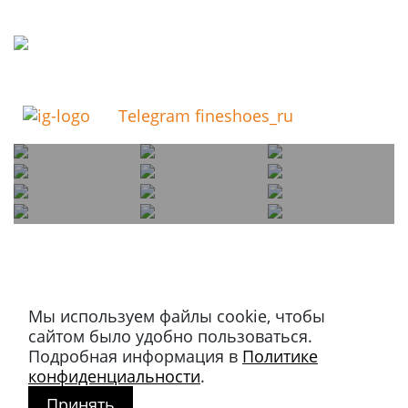
Telegram fineshoes_ru
Мы используем файлы cookie, чтобы
Магазин в Москве
сайтом было удобно пользоваться.
+7 495 66-2-9876
Подробная информация в
Политике
119021
,
г. Москва
,
конфиденциальности
.
ул. Льва Толстого, д. 23/7,
Принять
стр. 3, п. 3, 1 эт.