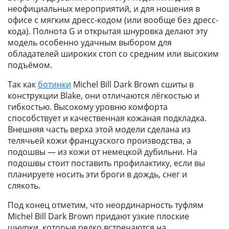
неофициальных мероприятий, и для ношения в
офисе с мягким дресс-кодом (или вообще без дресс-
кода). Полнота G и открытая шнуровка делают эту
модель особенно удачным выбором для
обладателей широких стоп со средним или высоким
подъёмом.
Так как
ботинки
Michel Bill Dark Brown сшиты в
конструкции Blake, они отличаются лёгкостью и
гибкостью. Высокому уровню комфорта
способствует и качественная кожаная подкладка.
Внешняя часть верха этой модели сделана из
телячьей кожи французского производства, а
подошвы — из кожи от немецкой дубильни. На
подошвы стоит поставить профилактику, если вы
планируете носить эти броги в дождь, снег и
слякоть.
Под конец отметим, что неординарность туфлям
Michel Bill Dark Brown придают узкие плоские
шнурки, которые редко встречаются на