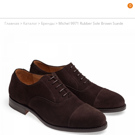
0
Главная
>
Каталог
>
Бренды
>
Michel 9971 Rubber Sole Brown Suede