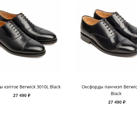
 кэптое Berwick 3010L Black
Оксфорды панчкэп Berwic
Black
27 490 ₽
27 490 ₽