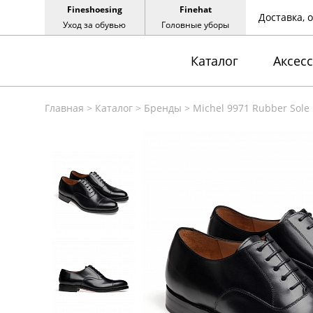
Fineshoesing
Finehat
Доставка, 
Уход за обувью
Головные уборы
Каталог
Аксес
Главная
>
Каталог
>
Бренды
>
Michel 9971 Rubber Sole 