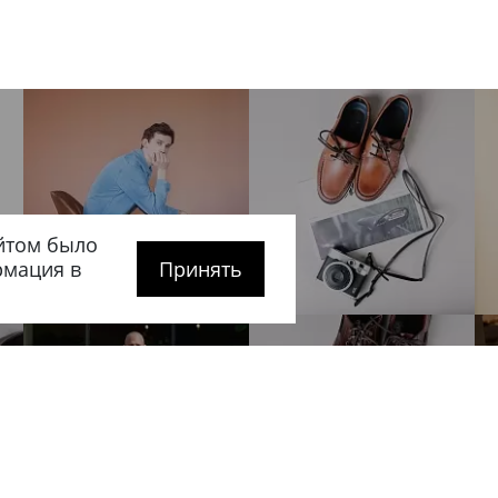
йтом было
рмация в
Принять