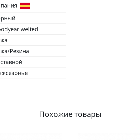
спания
ёрный
odyear welted
ожа
жа/Резина
ставной
ежсезонье
Похожие товары