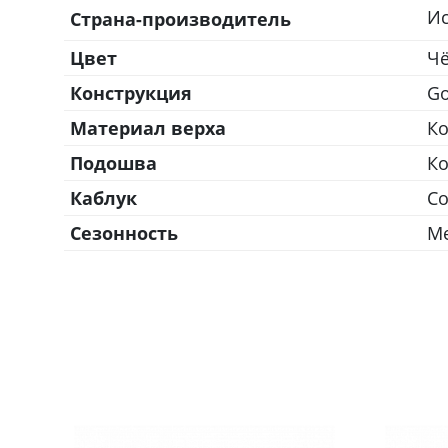
И
Страна-производитель
Цвет
Ч
Конструкция
Go
Материал верха
К
Подошва
Ко
Каблук
Со
Сезонность
М