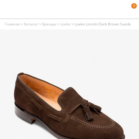
0
Главная
>
Каталог
>
Бренды
>
Loake
>
Loake Lincoln Dark Brown Suede