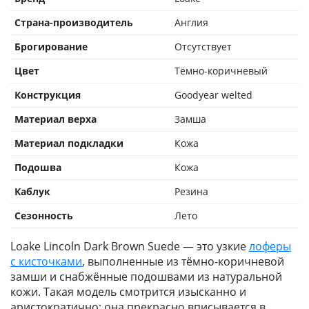
Страна-производитель
Англия
Брогирование
Отсутствует
Цвет
Тёмно-коричневый
Конструкция
Goodyear welted
Материал верха
Замша
Материал подкладки
Кожа
Подошва
Кожа
Каблук
Резина
Сезонность
Лето
Loake Lincoln Dark Brown Suede — это узкие
лоферы
с кисточками
, выполненные из тёмно-коричневой
замши и снабжённые подошвами из натуральной
кожи. Такая модель смотрится изысканно и
аристократично; она прекрасно вписывается в