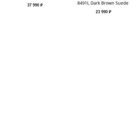
8491L Dark Brown Suede
37 990 ₽
23 990 ₽