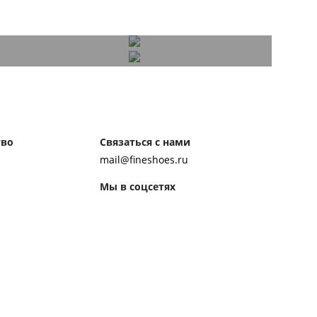
тво
Связаться с нами
mail@fineshoes.ru
Мы в соцсетях
м клиентам
ожения
Способы оплаты
ром журнала
ей:
 обуви
 обувь к костюму
ботинки чакка