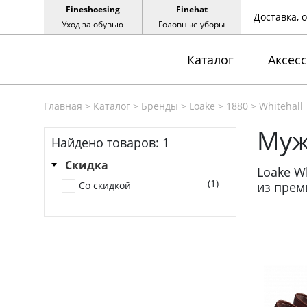
Fineshoesing
Finehat
Доставка, 
Уход за обувью
Головные уборы
Каталог
Аксес
Главная
>
Каталог
>
Бренды
>
Loake
>
1880
>
Whitehall
Муж
Найдено товаров:
1
Скидка
Loake Wh
(1)
Со скидкой
из прем