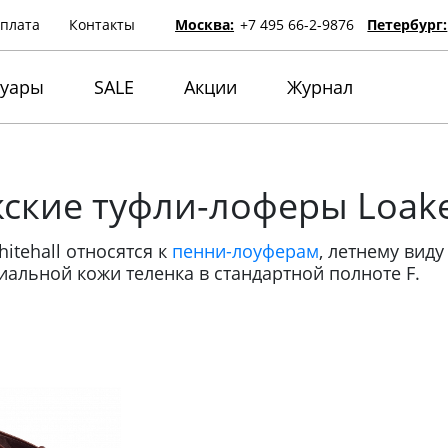
оплата
Контакты
Москва:
+7 495 66-2-9876
Петербург:
суары
SALE
Акции
Журнал
ские туфли-лоферы Loake
itehall относятся к
пенни-лоуферам
, летнему вид
иальной кожи теленка в стандартной полноте F.