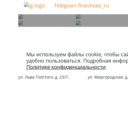
Telegram fineshoes_ru
Мы используем файлы cookie, чтобы са
Магазин в Москве
Магазин в Петербу
удобно пользоваться. Подробная инфо
+7 495 66-2-9876
+7 812 40-727-60
Политике конфиденциальности
.
119021
,
г. Москва
,
191024
,
г. Санкт-Пе
ул. Льва Толстого, д. 23/7,
ул. Миргородская, д.
стр. 3, п. 3, 1 эт.
вход с ул. Кременчу
Режим работы:
Режим работы:
пн-пт: 11:00 – 21:00
пн-пт: 11:00 – 21:00
сб-вс и праздники: 11:00 – 19:00
сб-вс и праздники: 1