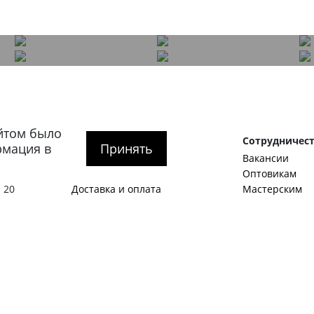
йтом было
рге
Покупателям
Сотрудничес
рмация в
Принять
О компании
Вакансии
тербург
,
Как оформить заказ
Оптовикам
 20
Доставка и оплата
Мастерским
гская
Обмен и возврат
Корпоративны
SALE
Идеи и предл
Акции
Станьте авто
Журнал
Примеры стат
1:00 – 20:00
Контакты
Виды мужской
Политика конфиденциальности
Как подобрать
О нас пишут
С чем носить 